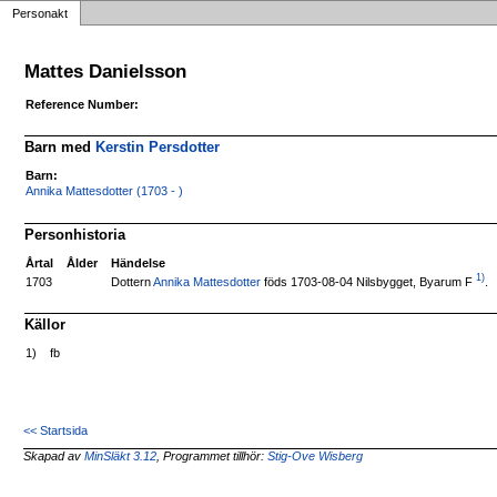
Personakt
Mattes Danielsson
Reference Number:
Barn med
Kerstin Persdotter
Barn:
Annika Mattesdotter (1703 - )
Personhistoria
Årtal
Ålder
Händelse
1)
Dottern
Annika Mattesdotter
föds 1703-08-04 Nilsbygget, Byarum F
.
1703
Källor
1)
fb
<< Startsida
Skapad av
MinSläkt 3.12
, Programmet tillhör:
Stig-Ove Wisberg