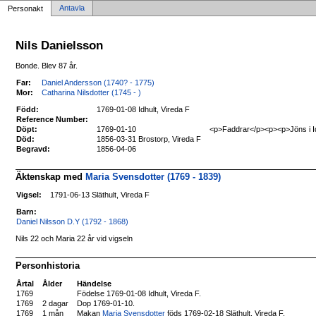
Antavla
Personakt
Nils Danielsson
Bonde. Blev 87 år.
Far:
Daniel Andersson (1740? - 1775)
Mor:
Catharina Nilsdotter (1745 - )
Född:
1769-01-08 Idhult, Vireda F
Reference Number:
Döpt:
1769-01-10
<p>Faddrar</p><p><p>Jöns i Idhu
Död:
1856-03-31 Brostorp, Vireda F
Begravd:
1856-04-06
Äktenskap med
Maria Svensdotter (1769 - 1839)
Vigsel:
1791-06-13 Släthult, Vireda F
Barn:
Daniel Nilsson D.Y (1792 - 1868)
Nils 22 och Maria 22 år vid vigseln
Personhistoria
Årtal
Ålder
Händelse
1769
Födelse 1769-01-08 Idhult, Vireda F.
1769
2 dagar
Dop 1769-01-10.
1769
1 mån
Makan
Maria Svensdotter
föds 1769-02-18 Släthult, Vireda F.