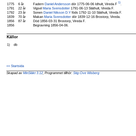
1)
Fadern
Daniel Andersson
dör 1775-06-06 Idhult, Vireda F
.
1775
6 år
1791
22 år
Vigsel
Maria Svensdotter
1791-06-13 Släthult, Vireda F.
1792
23 år
Sonen
Daniel Nilsson D.Y
föds 1792-11-10 Släthult, Vireda F.
1839
70 år
Makan
Maria Svensdotter
dör 1839-12-16 Brostorp, Vireda.
1856
87 år
Död 1856-03-31 Brostorp, Vireda F.
1856
Begravning 1856-04-06.
Källor
1)
db
<< Startsida
Skapad av
MinSläkt 3.12
, Programmet tillhör:
Stig-Ove Wisberg