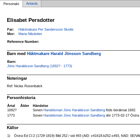
Antavla
Personakt
Elisabet Persdotter
Far:
Häktmakare Per Sandersson Skotte
Mor:
Maria Nilsdotter
Reference Number:
Barn med
Häktmakare Harald Jönsson Sandberg
Barn:
Jöns Haraldsson Sandberg (1692? - 1773)
Noteringar
Ref: Niclas Rosenbalck
Personhistoria
Årtal
Ålder
Händelse
1692?
Sonen
Handelsman Jöns Haraldsson Sandberg
föds beräknat 1692.
Sonen
Handelsman Jöns Haraldsson Sandberg
dör 1773-02-17 Östra
1773
Källor
1)
Östra Ed CI:2 (1729-1819) Bild 252 / sid 493 (AID: v41618.b252.s493, NAD: SE/V