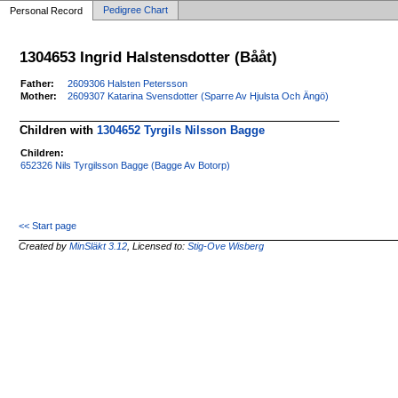
Pedigree Chart
Personal Record
1304653 Ingrid Halstensdotter (Bååt)
Father:
2609306 Halsten Petersson
Mother:
2609307 Katarina Svensdotter (Sparre Av Hjulsta Och Ängö)
Children with
1304652 Tyrgils Nilsson Bagge
Children:
652326 Nils Tyrgilsson Bagge (Bagge Av Botorp)
<< Start page
Created by
MinSläkt 3.12
, Licensed to:
Stig-Ove Wisberg