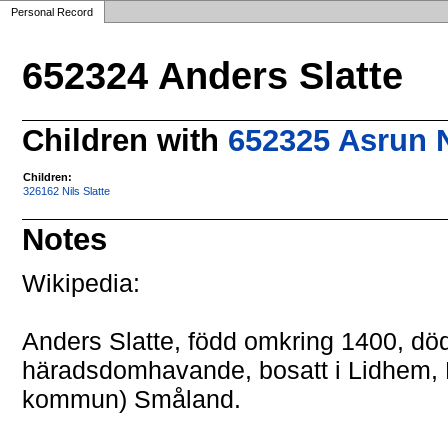
Personal Record
652324 Anders Slatte
Children with
652325 Asrun N
Children:
326162 Nils Slatte
Notes
Wikipedia:
Anders Slatte, född omkring 1400, dö
häradsdomhavande, bosatt i Lidhem,
kommun) Småland.