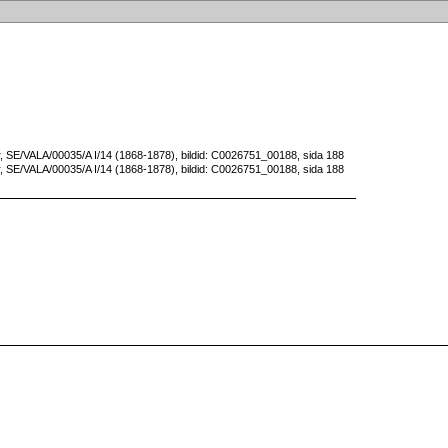
, SE/VALA/00035/A I/14 (1868-1878), bildid: C0026751_00188, sida 188
, SE/VALA/00035/A I/14 (1868-1878), bildid: C0026751_00188, sida 188