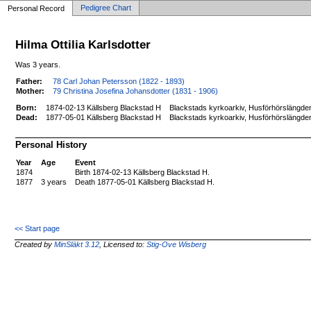
Pedigree Chart
Personal Record
Hilma Ottilia Karlsdotter
Was 3 years.
Father:
78 Carl Johan Petersson (1822 - 1893)
Mother:
79 Christina Josefina Johansdotter (1831 - 1906)
Born:
1874-02-13 Källsberg Blackstad H
Blackstads kyrkoarkiv, Husförhörslängder
Dead:
1877-05-01 Källsberg Blackstad H
Blackstads kyrkoarkiv, Husförhörslängder
Personal History
Year
Age
Event
1874
Birth 1874-02-13 Källsberg Blackstad H.
1877
3 years
Death 1877-05-01 Källsberg Blackstad H.
<< Start page
Created by
MinSläkt 3.12
, Licensed to:
Stig-Ove Wisberg