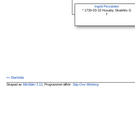
Ingrid Persdotter
* 1730-03-10 Husaby, Skatelöv G
†
<< Startsida
Skapad av
MinSläkt 3.12
, Programmet tillhör:
Stig-Ove Wisberg