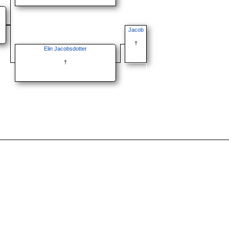
Jacob
†
Elin Jacobsdotter
†