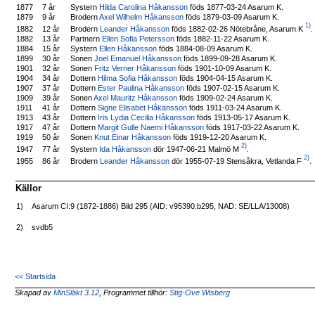
1877
7 år
Systern
Hilda Carolina Håkansson
föds 1877-03-24 Asarum K.
1879
9 år
Brodern
Axel Wilhelm Håkansson
föds 1879-03-09 Asarum K.
1)
Brodern
Leander Håkansson
föds 1882-02-26 Nötebråne, Asarum K
.
1882
12 år
1882
13 år
Partnern
Ellen Sofia Petersson
föds 1882-11-22 Asarum K.
1884
15 år
Systern
Ellen Håkansson
föds 1884-08-09 Asarum K.
1899
30 år
Sonen
Joel Emanuel Håkansson
föds 1899-09-28 Asarum K.
1901
32 år
Sonen
Fritz Verner Håkansson
föds 1901-10-09 Asarum K.
1904
34 år
Dottern
Hilma Sofia Håkansson
föds 1904-04-15 Asarum K.
1907
37 år
Dottern
Ester Paulina Håkansson
föds 1907-02-15 Asarum K.
1909
39 år
Sonen
Axel Mauritz Håkansson
föds 1909-02-24 Asarum K.
1911
41 år
Dottern
Signe Elisabet Håkansson
föds 1911-03-24 Asarum K.
1913
43 år
Dottern
Iris Lydia Cecilia Håkansson
föds 1913-05-17 Asarum K.
1917
47 år
Dottern
Margit Gulle Naemi Håkansson
föds 1917-03-22 Asarum K.
1919
50 år
Sonen
Knut Einar Håkansson
föds 1919-12-20 Asarum K.
2)
Systern
Ida Håkansson
dör 1947-06-21 Malmö M
.
1947
77 år
2)
Brodern
Leander Håkansson
dör 1955-07-19 Stensåkra, Vetlanda F
.
1955
86 år
Källor
1)
Asarum CI:9 (1872-1886) Bild 295 (AID: v95390.b295, NAD: SE/LLA/13008)
2)
svdb5
<< Startsida
Skapad av
MinSläkt 3.12
, Programmet tillhör:
Stig-Ove Wisberg