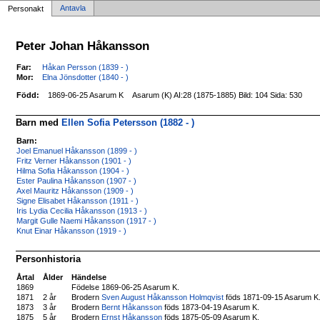
Antavla
Personakt
Peter Johan Håkansson
Far:
Håkan Persson (1839 - )
Mor:
Elna Jönsdotter (1840 - )
Född:
1869-06-25 Asarum K
Asarum (K) AI:28 (1875-1885) Bild: 104 Sida: 530
Barn med
Ellen Sofia Petersson (1882 - )
Barn:
Joel Emanuel Håkansson (1899 - )
Fritz Verner Håkansson (1901 - )
Hilma Sofia Håkansson (1904 - )
Ester Paulina Håkansson (1907 - )
Axel Mauritz Håkansson (1909 - )
Signe Elisabet Håkansson (1911 - )
Iris Lydia Cecilia Håkansson (1913 - )
Margit Gulle Naemi Håkansson (1917 - )
Knut Einar Håkansson (1919 - )
Personhistoria
Årtal
Ålder
Händelse
1869
Födelse 1869-06-25 Asarum K.
1871
2 år
Brodern
Sven August Håkansson Holmqvist
föds 1871-09-15 Asarum K
1873
3 år
Brodern
Bernt Håkansson
föds 1873-04-19 Asarum K.
1875
5 år
Brodern
Ernst Håkansson
föds 1875-05-09 Asarum K.