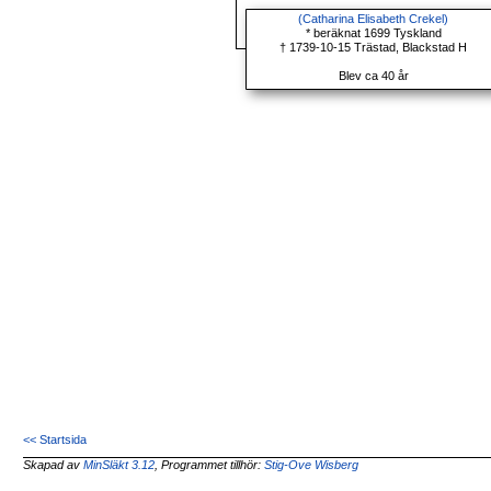
(Catharina Elisabeth Crekel)
* beräknat 1699 Tyskland
† 1739-10-15 Trästad, Blackstad H
Blev ca 40 år
<< Startsida
Skapad av
MinSläkt 3.12
, Programmet tillhör:
Stig-Ove Wisberg