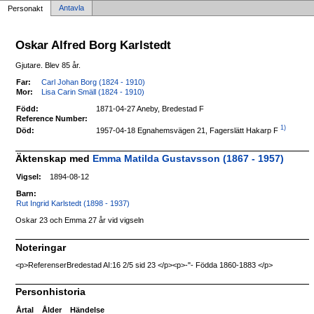
Antavla
Personakt
Oskar Alfred Borg Karlstedt
Gjutare. Blev 85 år.
Far:
Carl Johan Borg (1824 - 1910)
Mor:
Lisa Carin Smäll (1824 - 1910)
Född:
1871-04-27 Aneby, Bredestad F
Reference Number:
1)
1957-04-18 Egnahemsvägen 21, Fagerslätt Hakarp F
Död:
Äktenskap med
Emma Matilda Gustavsson (1867 - 1957)
Vigsel:
1894-08-12
Barn:
Rut Ingrid Karlstedt (1898 - 1937)
Oskar 23 och Emma 27 år vid vigseln
Noteringar
<p>ReferenserBredestad AI:16 2/5 sid 23 </p><p>-"- Födda 1860-1883 </p>
Personhistoria
Årtal
Ålder
Händelse