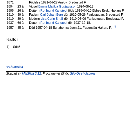
1871
Födelse 1871-04-27 Aneby, Bredestad F.
1894
23 år
Vigsel
Emma Matilda Gustavsson
1894-08-12.
1898
26 år
Dottern
Rut Ingrid Karlstedt
föds 1898-04-10 Ebbes Bruk, Hakarp F.
1910
39 år
Fadern
Carl Johan Borg
dör 1910-05-26 Fattigstugan, Bredestad F.
1910
39 år
Modern
Lisa Carin Smäll
dör 1910-06-06 Fattigstugan, Bredestad F.
1937
66 år
Dottern
Rut Ingrid Karlstedt
dör 1937-12-18.
1)
Död 1957-04-18 Egnahemsvägen 21, Fagerslätt Hakarp F.
1957
85 år
Källor
1)
Sdb3
<< Startsida
Skapad av
MinSläkt 3.12
, Programmet tillhör:
Stig-Ove Wisberg