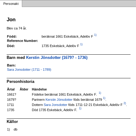
Personakt
Jon
Blev ca 74 år.
1)
beräknat 1661 Eskebäck, Adelöv F
Född:
Reference Number:
1)
1735 Eskebäck, Adelöv F
Död:
Barn med
Kerstin Jönsdotter (1679? - 1736)
Barn:
Sara Jonsdotter (1711 - 1789)
Personhistoria
Årtal
Ålder
Händelse
1)
Födelse beräknat 1661 Eskebäck, Adelöv F.
1661?
1)
Partnern
Kerstin Jönsdotter
föds beräknat 1679
.
1679?
2)
Dottern
Sara Jonsdotter
föds 1711-12-21 Eskebäck, Adelöv F
.
1711
1)
Död 1735 Eskebäck, Adelöv F.
1735
Källor
1)
db