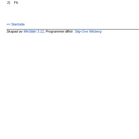
2)
Fb
<< Startsida
Skapad av
MinSläkt 3.12
, Programmet tillhör:
Stig-Ove Wisberg