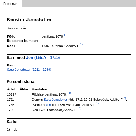
Personakt
Kerstin Jönsdotter
Blev ca 57 år.
1)
beräknat 1679
Född:
Reference Number:
1)
1736 Eskebäck, Adelöv F
Död:
Barn med
Jon (1661? - 1735)
Barn:
Sara Jonsdotter (1711 - 1789)
Personhistoria
Årtal
Ålder
Händelse
1)
Födelse beräknat 1679.
1679?
2)
Dottern
Sara Jonsdotter
föds 1711-12-21 Eskebäck, Adelöv F
.
1711
1)
Partnern
Jon
dör 1735 Eskebäck, Adelöv F
.
1735
1)
Död 1736 Eskebäck, Adelöv F.
1736
Källor
1)
db