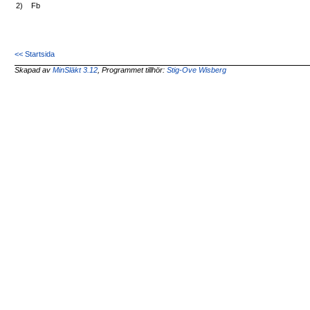
2)
Fb
<< Startsida
Skapad av
MinSläkt 3.12
, Programmet tillhör:
Stig-Ove Wisberg