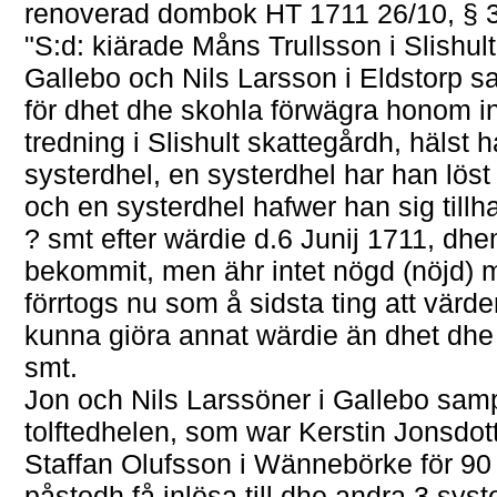
renoverad dombok HT 1711 26/10, § 
"S:d: kiärade Måns Trullsson i Slishult
Gallebo och Nils Larsson i Eldstorp 
för dhet dhe skohla förwägra honom in
tredning i Slishult skattegårdh, hälst
systerdhel, en systerdhel har han löst
och en systerdhel hafwer han sig till
? smt efter wärdie d.6 Junij 1711, dh
bekommit, men ähr intet nögd (nöjd) m
förrtogs nu som å sidsta ting att vär
kunna giöra annat wärdie än dhet dhe för
smt.
Jon och Nils Larssöner i Gallebo samp
tolftedhelen, som war Kerstin Jonsdott
Staffan Olufsson i Wännebörke för 90
påstodh få inlösa till dhe andra 3 sys