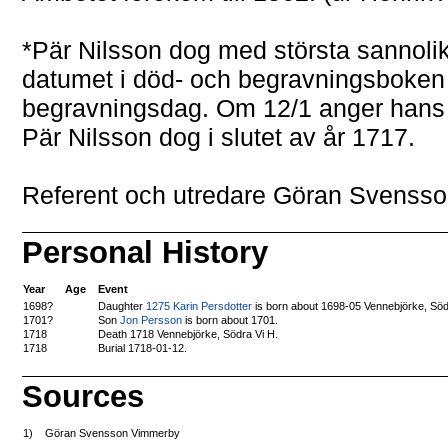
*Pär Nilsson dog med största sannolik
datumet i död- och begravningsboken 
begravningsdag. Om 12/1 anger hans b
Pär Nilsson dog i slutet av år 1717.
Referent och utredare Göran Svensso
Personal History
Year
Age
Event
Daughter
1275 Karin Persdotter
is born about 1698-05 Vennebjörke, Söd
1698?
1701?
Son
Jon Persson
is born about 1701.
1718
Death 1718 Vennebjörke, Södra Vi H.
1718
Burial 1718-01-12.
Sources
1)
Göran Svensson Vimmerby