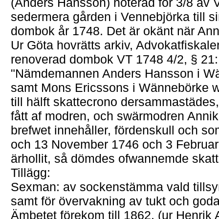
(Anders Hansson) noterad för 3/8 av
sedermera gården i Vennebjörka till 
dombok år 1748. Det är okänt när An
Ur Göta hovrätts arkiv, Advokatfiskal
renoverad dombok VT 1748 4/2, § 21:
"Nämdemannen Anders Hansson i Wän
samt Mons Ericssons i Wännebörke wäg
till hälft skattecrono dersammastädes,
fått af modren, och swärmodren Anni
brefwet innehåller, fördenskull och so
och 13 November 1746 och 3 Februarii
ärhollit, så dömdes ofwannemde skatt
Tillägg:
Sexman: av sockenstämma vald tillsy
samt för övervakning av tukt och goda
Ämbetet förekom till 1862. (ur Henrik 