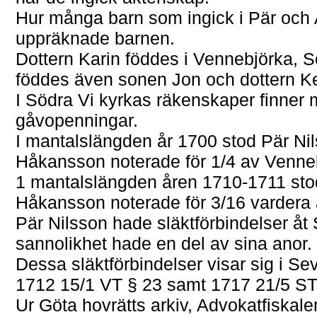
Hur många barn som ingick i Pär och 
uppräknade barnen.
Dottern Karin föddes i Vennebjörka, 
föddes även sonen Jon och dottern Ke
I Södra Vi kyrkas räkenskaper finner 
gåvopenningar.
I mantalslängden år 1700 stod Pär N
Håkansson noterade för 1/4 av Venne
1 mantalslängden åren 1710-1711 st
Håkansson noterade för 3/16 vardera
Pär Nilsson hade släktförbindelser åt 
sannolikhet hade en del av sina anor.
Dessa släktförbindelser visar sig i 
1712 15/1 VT § 23 samt 1717 21/5 ST
Ur Göta hovrätts arkiv, Advokatfiskal