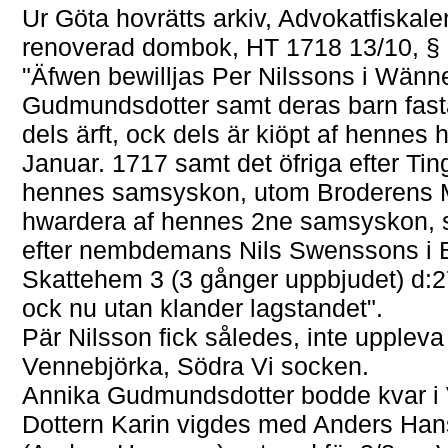
Ur Göta hovrätts arkiv, Advokatfiskal
renoverad dombok, HT 1718 13/10, § 
"Äfwen bewilljas Per Nilssons i Wänn
Gudmundsdotter samt deras barn fast
dels ärft, ock dels är kiöpt af hennes 
Januar. 1717 samt det öfriga efter Ti
hennes samsyskon, utom Broderens 
hwardera af hennes 2ne samsyskon, s
efter nembdemans Nils Swenssons i B
Skattehem 3 (3 gånger uppbjudet) d:27
ock nu utan klander lagstandet".
Pär Nilsson fick således, inte uppleva 
Vennebjörka, Södra Vi socken.
Annika Gudmundsdotter bodde kvar i
Dottern Karin vigdes med Anders Han