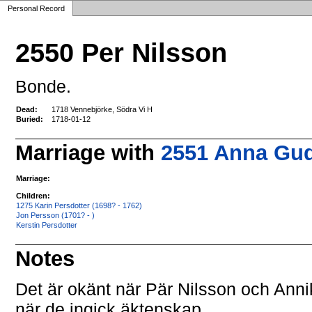
Personal Record
2550 Per Nilsson
Bonde.
Dead:
1718 Vennebjörke, Södra Vi H
Buried:
1718-01-12
Marriage with
2551 Anna Gud
Marriage:
Children:
1275 Karin Persdotter (1698? - 1762)
Jon Persson (1701? - )
Kerstin Persdotter
Notes
Det är okänt när Pär Nilsson och Ann
när de ingick äktenskap.