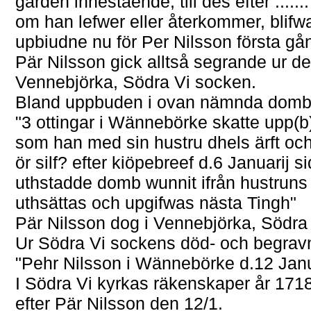
gården innestående, till des efter .....
om han lefwer eller återkommer, blif
upbiudne nu för Per Nilsson första gå
Pär Nilsson gick alltså segrande ur denna
Vennebjörka, Södra Vi socken.
Bland uppbuden i ovan nämnda dombok
"3 ottingar i Wännebörke skatte upp(b
som han med sin hustru dhels ärft och
ör silf? efter kiöpebreef d.6 Januarij si
uthstadde domb wunnit ifrån hustrun
uthsättas och upgifwas nästa Tingh"
Pär Nilsson dog i Vennebjörka, Södra 
Ur Södra Vi sockens död- och begrav
"Pehr Nilsson i Wännebörke d.12 Janu
I Södra Vi kyrkas räkenskaper år 171
efter Pär Nilsson den 12/1.