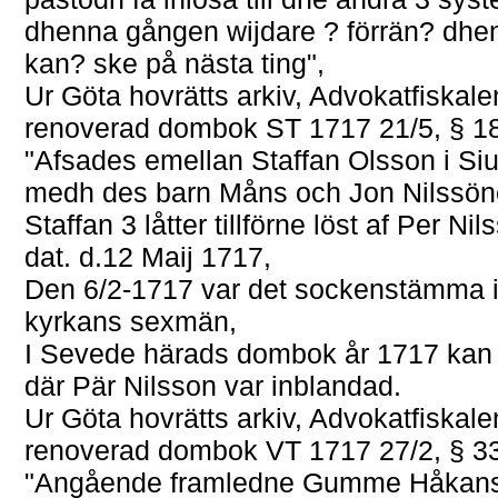
dhenna gången wijdare ? förrän? dhen
kan? ske på nästa ting",
Ur Göta hovrätts arkiv, Advokatfiskal
renoverad dombok ST 1717 21/5, § 1
"Afsades emellan Staffan Olsson i Siu
medh des barn Måns och Jon Nilssöner
Staffan 3 låtter tillförne löst af Per N
dat. d.12 Maij 1717,
Den 6/2-1717 var det sockenstämma i
kyrkans sexmän,
I Sevede härads dombok år 1717 kan m
där Pär Nilsson var inblandad.
Ur Göta hovrätts arkiv, Advokatfiskal
renoverad dombok VT 1717 27/2, § 3
"Angående framledne Gumme Håkanss