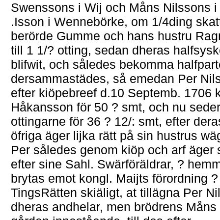
Swenssons i Wij och Måns Nilssons i 
.Isson i Wennebörke, om 1/4ding skatte
berörde Gumme och hans hustru Ragne
till 1 1/? otting, sedan dheras halfsys
blifwit, och således bekomma halfpart
dersammastädes, så emedan Per Nilss
efter kiöpebreef d.10 Septemb. 1706 
Håkansson för 50 ? smt, och nu seder
ottingarne för 36 ? 12/: smt, efter dera
öfriga äger lijka rätt på sin hustrus
Per således genom kiöp och arf äger 
efter sine Sahl. Swärföräldrar, ? hem
brytas emot kongl. Maijts förordning ?
TingsRätten skiäligt, at tillägna Per N
dheras andhelar, men brödrens Måns 