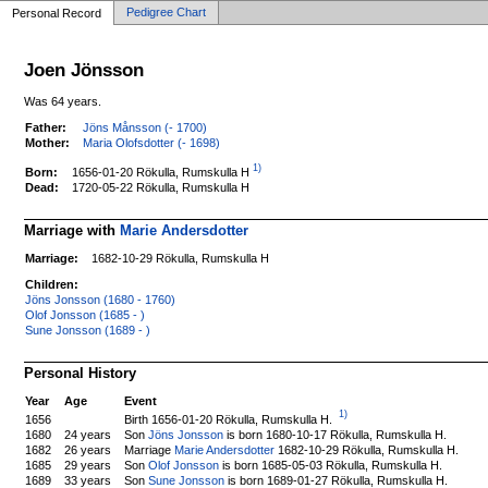
Pedigree Chart
Personal Record
Joen Jönsson
Was 64 years.
Father:
Jöns Månsson (- 1700)
Mother:
Maria Olofsdotter (- 1698)
1)
1656-01-20 Rökulla, Rumskulla H
Born:
Dead:
1720-05-22 Rökulla, Rumskulla H
Marriage with
Marie Andersdotter
Marriage:
1682-10-29 Rökulla, Rumskulla H
Children:
Jöns Jonsson (1680 - 1760)
Olof Jonsson (1685 - )
Sune Jonsson (1689 - )
Personal History
Year
Age
Event
1)
Birth 1656-01-20 Rökulla, Rumskulla H.
1656
1680
24 years
Son
Jöns Jonsson
is born 1680-10-17 Rökulla, Rumskulla H.
1682
26 years
Marriage
Marie Andersdotter
1682-10-29 Rökulla, Rumskulla H.
1685
29 years
Son
Olof Jonsson
is born 1685-05-03 Rökulla, Rumskulla H.
1689
33 years
Son
Sune Jonsson
is born 1689-01-27 Rökulla, Rumskulla H.