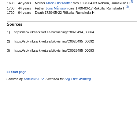
2)
Mother
Maria Olofsdotter
dies 1698-04-03 Rökulla, Rumskulla H
.
1698
42 years
3)
Father
Jöns Månsson
dies 1700-03-17 Rökulla, Rumskulla H
.
1700
44 years
1720
64 years
Death 1720-05-22 Rökulla, Rumskulla H.
Sources
1)
https://sok.riksarkivet.se/bildvisning/C0028494_00064
2)
https://sok.riksarkivet.se/bildvisning/C0028495_00092
3)
https://sok.riksarkivet.se/bildvisning/C0028495_00093
<< Start page
Created by
MinSläkt 3.12
, Licensed to:
Stig-Ove Wisberg