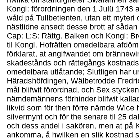
Kongl: förordningen den 1 Julü 1743 a
wåld på Tullbetienten, utan ett myter
nästlidne ansedt desse brott af sådan
Cap: L:S: Rättg. Balken och Kongl: B
til Kongl. Hofrätten omedelbara afdöm
förklarat, at angifwandet om brännewi
skadestånds och rättegångs kostnadsär
omedelbara utlåtande; Slutligen har ur
Häradshöfdingen, Wälbetrodde Fredric 
mål blifwit förordnad, och Sex stycke
nämdemännens förhinder blifwit kallade
likvid som för then förre nämde Wice h
silvermynt och för the senare til 25 dal
och dess andel i sakören, men at på K
ankomma, å hwilken en slik kostnad s