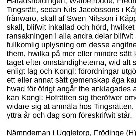
Häradshöfdingen, Wälbetrodde, Fredri
Tingsrätt, sedan Nils Jacobssons i K
frånwaro, skall af Swen Nilsson i Kåp
skall, blifwit inkallad och hörd, hwilket
ransakningen i alla andra delar blifwit 
fullkomlig uplysning om desse angifne
them, hwilka på mer eller mindre sätt k
taget efter omständigheterna, wid alt
enligt lag och Kongl: förordningar utg
ett eller annat sätt gemenskap äga ka
hwad för öfrigt angår the anklagades 
kan Kongl: Hofrätten sig theröfwer om
widare sig at anmäla hos Tingsrätten, 
yttra år och dag som föreskrifwit står.
Nämndeman i Uggletorp, Frödinge (H)